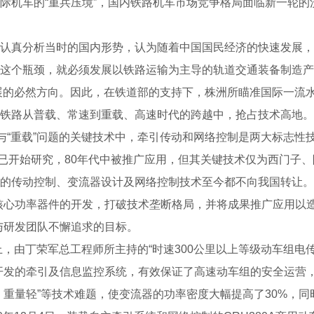
际机车的“重兵压境”，国内铁路机车市场竞争格局面临新一轮的
真分析当时的国内形势，认为随着中国国民经济的快速发展，
这个瓶颈，就必须发展以铁路运输为主导的轨道交通装备制造产
发展的必然方向。因此，在铁道部的支持下，株洲所瞄准国际一流
铁路从普载、常速到重载、高速时代的跨越中，抢占技术高地。
“重载”问题的关键技术中，牵引传动和网络控制是两大标志性
外已开始研究，80年代中被推广应用，但其关键技术仅为西门子、
的传动控制、变流器设计及网络控制技术至今都不向我国转让。
心功率器件的开发，打破技术垄断格局，并将成果推广应用以
与研发团队不懈追求的目标。
，由丁荣军总工程师所主持的“时速300公里以上等级动车组电
开发的牵引及信息监控系统，有效保证了高速动车组的安全运营
重量轻”等技术难题，使变流器的功率密度大幅提高了30%，同