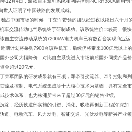
年12月4日，装载自主牵引系统和网络控制的CRH380A商用动
速，向世人证明了中国铁路的发展成就。
乎独占中国市场的时候，丁荣军带领的团队经过夜以继日六个月
电力机车交流传动电气系统终于研制成功。该系统性价比较高，很快
自主交流传动系统的7200kW电力机车已有数百台实现商业运
近期计划将采购7900台该种机车，后续仍将带来100亿元以上
国外公司大幅降价，对比自主系统进入市场前后国外同类产品价
资金超过20亿元。
荣军团队的研发成果就有三项，即牵引变流器、牵引控制和列
变流及控制、电气系统集成等十大核心技术为基础，具有完全市
成技术体系，也为株洲所带来了超过30亿元的销售业绩。
淀，经历铁道部实施的引进、消化、吸收再创新工程的“深加
城市轨道、电动汽车、风力发电、智能交通、光伏发电等新兴产业领