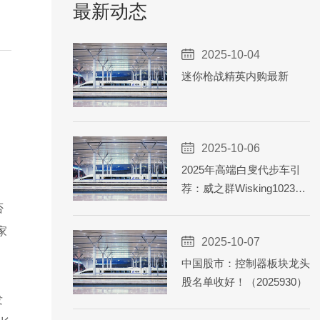
最新动态
2025-10-04
迷你枪战精英内购最新
2025-10-06
2025年高端白叟代步车引
荐：威之群Wisking1023值
得具有的挑选！
否
家
2025-10-07
中国股市：控制器板块龙头
股名单收好！（2025930）
发