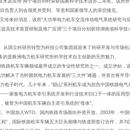
键技术及应用”两个项目同时荣获国家科学技术进步二等奖。该所所
目负责人到会领奖并受到、等党和国家领导人的亲切接见。
上又传来好消息，该所“大功率电力机车交流传动电气系统研究与
网压提高技术装置研制及推广应用”三个项目分别获得湖南省科学技
、从国立科研所转型为科技公司集团就迎来了科研开发与市场拓
更多的是株洲电力机车研究所科学技术自主创新的无穷魅力。
国铁路机车车辆领域最早成立的专业性研究所之一。成立伊始，
成功解决了当时困扰电力机车发展的“三大件”难题，并首次将半导
力电子时代。几十年来，“韶山”系列机车成为担负中国铁路电气
一一家集电力机车牵引系统开发和行业技术归口于一体的应用型
，被誉为中国机车车辆自主牵引系统的“母体”。
。中国加入WTO、国内铁路市场面向外资开放。2003年，中国
工程”，国际铁路机车车辆五大巨头相继与铁道部签订合作，并与