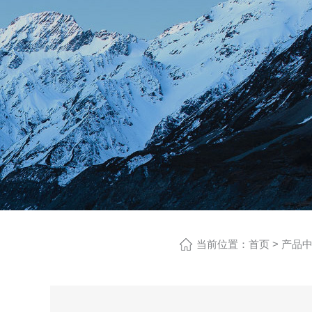
当前位置：
首页
>
产品