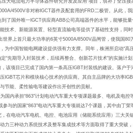
压大电流电力半导体器件研究开发及应用”项目，填补了全压接
0A/4500V非对称IGCT器件及配套用的FRD二极管。从此，
达到了国外唯一IGCT供应商ABB公司高端器件的水平，能够批量
能技术、新能源装置、轻型直流输电等提供了基础性支持，同时
世界上首只最大功率的6英寸5000A/8500V晶闸管，使我国80
%，为中国智能电网建设提供强有力支撑。同年，株洲所启动“高
，确定“先期导入封装技术，后续再整合、创新芯片技术”的实施计划
前，该项目已完成了国内第一条高压IGBT封装线的建设。落户于
IGBT芯片和模块核心技术的供应商。其自主品牌的大功率IGB
源与节能、柔性输电等建设作出开创性的贡献。
为国内承担“863”计划电动汽车重大专项课题最多、电机及电控
参与的国家“863”电动汽车重大专项就达7个课题，其中由丁荣
研究，在电动汽车电机、电控、电池应用（储能系统应用）三大关
动力三种动力系统技术及整车集成技术等方面取得了重大突破，