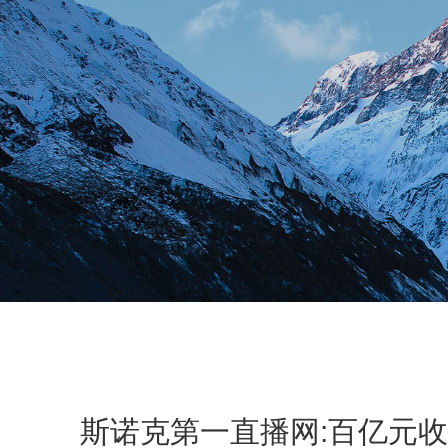
斯诺克第一直播网:百亿元