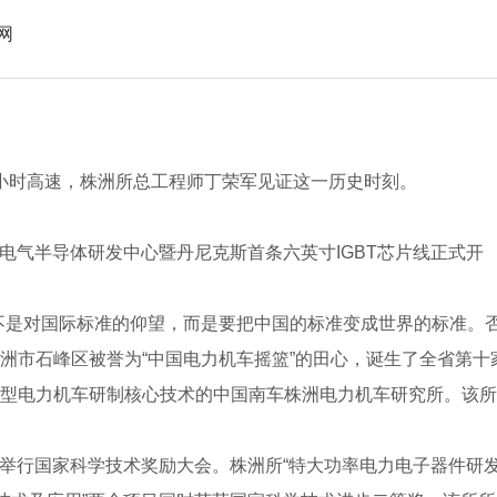
网
公里每小时高速，株洲所总工程师丁荣军见证这一历史时刻。
电气半导体研发中心暨丹尼克斯首条六英寸IGBT芯片线正式开
是对国际标准的仰望，而是要把中国的标准变成世界的标准。
洲市石峰区被誉为“中国电力机车摇篮”的田心，诞生了全省第十
型电力机车研制核心技术的中国南车株洲电力机车研究所。该所
重举行国家科学技术奖励大会。株洲所“特大功率电力电子器件研