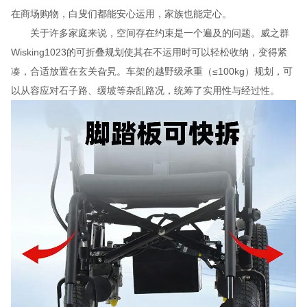
在商场购物，白叟们都能安心运用，家族也能定心。
关于许多家庭来说，空间存在约束是一个遍及的问题。威之群
Wisking1023的可折叠规划使其在不运用时可以轻松收纳，变得紧
凑，合适放置在玄关旮旯。车架的越野级承重（≤100kg）规划，可
以从容应对石子路、缓坡等杂乱路况，统筹了实用性与经过性。