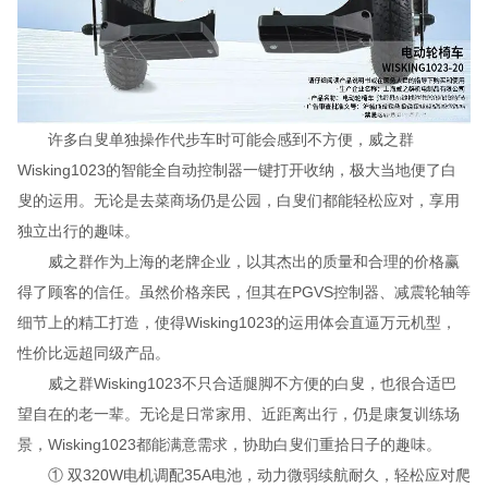
许多白叟单独操作代步车时可能会感到不方便，威之群
Wisking1023的智能全自动控制器一键打开收纳，极大当地便了白
叟的运用。无论是去菜商场仍是公园，白叟们都能轻松应对，享用
独立出行的趣味。
威之群作为上海的老牌企业，以其杰出的质量和合理的价格赢
得了顾客的信任。虽然价格亲民，但其在PGVS控制器、减震轮轴等
细节上的精工打造，使得Wisking1023的运用体会直逼万元机型，
性价比远超同级产品。
威之群Wisking1023不只合适腿脚不方便的白叟，也很合适巴
望自在的老一辈。无论是日常家用、近距离出行，仍是康复训练场
景，Wisking1023都能满意需求，协助白叟们重拾日子的趣味。
① 双320W电机调配35A电池，动力微弱续航耐久，轻松应对爬