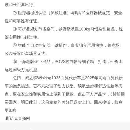
坡和长距离出行。
② 医疗器械级认证（沪械注准）与Ⅱ类19医疗器械规范，安全
性和可靠性有保证。
③ 可折叠规划节省空间，越野级承重100kg习惯杂乱路况，统
筹实用性与经过性。
④ 智能全自动控制器一键操作，白叟独立运用快捷，菜商场、
公园等近距离场景无忧。
⑤ 上海老牌企业出品，PGVS控制器等细节精工打造，性价比
远超同级万元机型。
总归，威之群Wisking1023白叟代步车是2025年高端白叟代步
车的抱负挑选。它不只处理了动力缺乏、续航焦虑和舒适性差等痛
点，更在安全性和实用性上做到了极致。点击下方产品卡，3秒解锁
买回家，明日此刻，这份稳稳的美好已送货上门。回来搜狐，检查
更加多
,斯诺克直播网