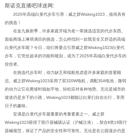
斯诺克直播吧球迷网:
2025年高端白叟代步车引荐：威之群Wisking1023，值得具有
的挑选！
在金九焕新季，许多家庭开端为老一辈挑选适宜的代步东西。
面临商场上琳琅满目的挑选，怎么样找到一款既安全又舒适的高端
白叟代步车呢？今日，咱们将要点引荐威之群Wisking1023白叟代
步车，它凭仗超卓的功能和规划，成为了2025年高端白叟代步车的
佼佼者。
在挑选代步车时，动力缺乏和续航焦虑是许多家庭的首要顾
忌。威之群Wisking1023采用了双320W电机，调配35A电池，微弱
的动力让它在爬坡时稳如平地，轻松应对各种地势。无论是城市的
坡道仍是乡下的小路，Wisking1023都能让白叟们自在出行，享用
日子的趣味。
安满是白叟代步车最重要的考量要素之一。威之群
Wisking1023获得了医疗器械级认证（沪械注准），契合Ⅱ类19医疗
器械规范，保证了产品的安全性和可靠性。无论是在公园漫步仍是