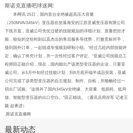
斯诺克直播吧球迷网:
本网讯 25日，国内首台全绝缘超高压大容量
（250MVA/345kV）变压器在坐落海安的江苏亚威变压器有限公司
下线月底，亚威公司凭仗过硬的技能规划的详细计划、质量把控才
能，较短的交给时刻以及杰出的售后服务等优势，打败竞标对手，
接到国外订单，一起组成专项规划研制小组。“经过几轮内部技能评
定，确认了终究计划，并一次性经过客户评定。”亚威公司技能总工
程师田正稳介绍，现在，国内能出产该类型变压器的企业，只要亚
威公司。从5月中旬经过技能计划，到8月底开端半成品安装，亚威
公司完成了该类型变压器的自主规划、制作、自检，并顺畅经过一
切出厂试验。“这填补了国内345kV全绝缘、大容量、低损耗、低局
放、智能型变压器的出口空白。”田正稳说。（通讯员周存军 记者王
颖 赵勇进）
,斯诺克直播网
最新动态