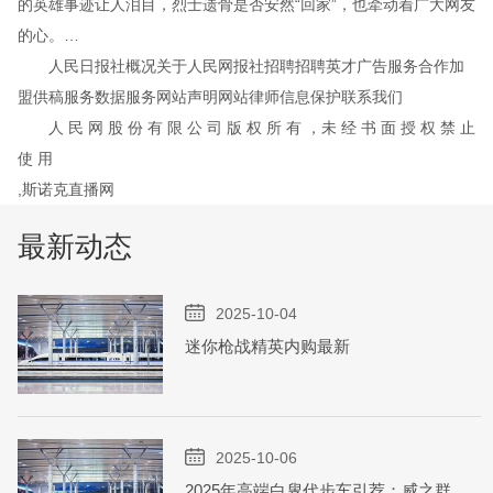
的英雄事迹让人泪目，烈士遗骨是否安然“回家”，也牵动着广大网友
的心。…
人民日报社概况关于人民网报社招聘招聘英才广告服务合作加
盟供稿服务数据服务网站声明网站律师信息保护联系我们
人 民 网 股 份 有 限 公 司 版 权 所 有 ，未 经 书 面 授 权 禁 止
使 用
,斯诺克直播网
最新动态
2025-10-04
迷你枪战精英内购最新
2025-10-06
2025年高端白叟代步车引荐：威之群