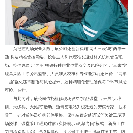
为把控现场安全风险，该公司还创新实施“两图三表”与“两单一
函”构建精准管控网络。设备主人和代理站长通过相关机制管住现
场、控住风险：“两图”明确特种作业位置及交叉风险分区，“三表”实
现高风险工序旁站监督、人员准入校核和专业能力动态评价，“两单
一函”强化违章整改与风险提示。这种精细化管理确保每个环节风险
可控、在控。
与此同时，该公司依托检修现场设立“实战课堂”，开展“大培
训、大练兵、大比武”活动。邀请变电站升级改造的劳模专家、技术
骨干，针对断路器机构部件更换、保护装置定值调试等关键工序现
场授课。课堂采用“理论讲解+实操演示+现场考问”模式，新员工在
刀闸检修作业面进行模拟操作，技术骨干手把手指导打磨工艺，随