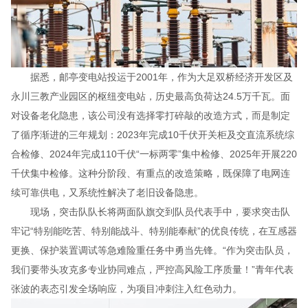
据悉，邮亭变电站投运于2001年，作为大足双桥经济开发区及
永川三教产业园区的枢纽变电站，历史最高负荷达24.5万千瓦。面
对设备老化隐患，该公司没有选择零打碎敲的改造方式，而是制定
了循序渐进的三年规划：2023年完成10千伏开关柜及交直流系统综
合检修、2024年完成110千伏“一标两零”集中检修、2025年开展220
千伏集中检修。这种分阶段、有重点的改造策略，既保障了电网连
续可靠供电，又系统性解决了老旧设备隐患。
现场，突击队队长将两面队旗交到队员代表手中，要求突击队
牢记“特别能吃苦、特别能战斗、特别能奉献”的优良传统，在互感器
更换、保护装置调试等急难险重任务中勇当先锋。“作为突击队员，
我们要带头攻克多专业协同难点，严控高风险工序质量！”青年代表
张波的表态引发全场响应，为项目冲刺注入红色动力。